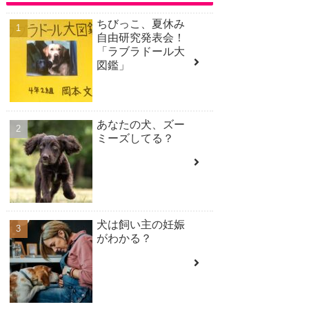
ちびっこ、夏休み
自由研究発表会！
「ラブラドール大
図鑑」
あなたの犬、ズー
ミーズしてる？
犬は飼い主の妊娠
がわかる？