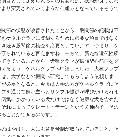
査項目として加えられるものもあれば、状態が良くなれ
により変更されていくような仕組みとなっているそうで
股関節の状態が改善されたことから、股関節の記載は不
でもケネルクラブに登録するために必要な項目ではなく
引き続き股関節の検査を必要としています。つまり、ケ
が守られていると言えますね。一方で、新たな遺伝性疾
ってきていることから、犬種クラブが拡張型心筋症をグ
加えるよう、ケネルクラブへ申請しました。犬種クラブ
では、大学などの機関へ研究してもらうよう依頼しま
どが必要となると、今度は大学の方がケネルクラブにそ
ラブを通じて飼い主へとサンプル提供が呼びかけられま
、病気にかかっている犬だけではなく健康な犬も含めた
、それによってグレート・デーンという犬種内で、その
べることができるのです。」
るのはやはり、犬にも背番号制が取られていること、そ
ることにあるといいます。