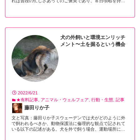
れは普段の忙しさあってのご褒美であり、常日頃暇を持…
【続きを読む】
犬の外飼いと環境エンリッチ
メント〜土を掘るという機会
2022/6/21
★有料記事
アニマル・ウェルフェア
行動・生態
記事
藤田りか子
文と写真：藤田りか子スウェーデンでは犬がどのように外
で飼われるべきか、動物保護法に倫理的な観点で記されて
いる以下の記述がある。犬を外で飼う場合、運動場所に…
【続きを読む】