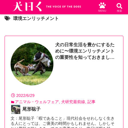
MENU
検索
環境エンリッチメント
犬の日常生活を豊かにするた
めに〜環境エンリッチメント
の重要性を知っておきましょ
う
2022/6/29
アニマル・ウェルフェア
犬研究最前線
記事
尾形聡子
文：尾形聡子「暇であること」現代社会をせわしなく生き
る人にとっては、ご褒美の時間かもしれません。しかしそ