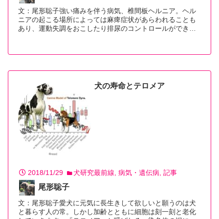
文：尾形聡子強い痛みを伴う病気、椎間板ヘルニア。ヘル
ニアの起こる場所によっては麻痺症状があらわれることも
あり、運動失調をおこしたり排尿のコントロールができ…
【続きを読む】
犬の寿命とテロメア
2018/11/29
犬研究最前線
病気・遺伝病
記事
尾形聡子
文：尾形聡子愛犬に元気に長生きして欲しいと願うのは犬
と暮らす人の常。しかし加齢とともに細胞は刻一刻と老化