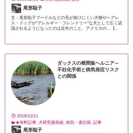
尾形聡子
文：尾形聡子プードルなどの毛が抜けにくい犬種やヘアレ
ス・ドッグが“アレルギー・フレンドリー”な犬として広く認
識されるようになったのは近年のこと。アメリカの…【続
きを読む】
ダックスの椎間板ヘルニア～
不妊化手術と病気発症リスク
との関係
2018/12/11
★有料記事
犬研究最前線
病気・遺伝病
記事
尾形聡子