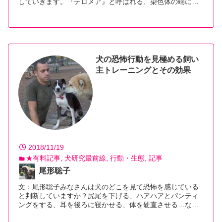
していきます。『テロメア』と呼ばれる、染色体の端に…
【続きを読む】
犬の恐怖行動を見極める飼い
主トレーニングとその効果
2018/11/19
★有料記事
犬研究最前線
行動・生態
記事
尾形聡子
文：尾形聡子みなさんは犬のどこを見て恐怖を感じている
と判断していますか？尻尾を下げる、ハアハアとパンティ
ングをする、耳を後ろに寝かせる、体を硬直させる…な…
【続きを読む】