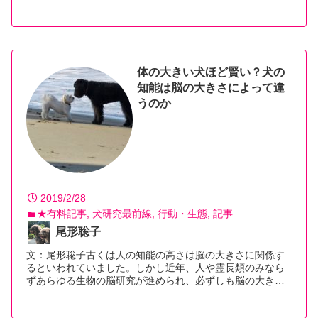
【続きを読む】
体の大きい犬ほど賢い？犬の
知能は脳の大きさによって違
うのか
2019/2/28
★有料記事
犬研究最前線
行動・生態
記事
尾形聡子
文：尾形聡子古くは人の知能の高さは脳の大きさに関係す
るといわれていました。しかし近年、人や霊長類のみなら
ずあらゆる生物の脳研究が進められ、必ずしも脳の大き…
【続きを読む】