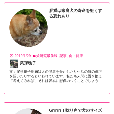
肥満は家庭犬の寿命を短くす
る恐れあり
2019/1/29
犬研究最前線
記事
食・健康
尾形聡子
文：尾形聡子肥満は犬の健康を脅かしたり生活の質の低下
を招いたりするといわれています。私たち人間に置き換え
て考えてみれば、それは容易に想像のつくことでしょう…
【続きを読む】
Grrrrrr！唸り声で犬のサイズ