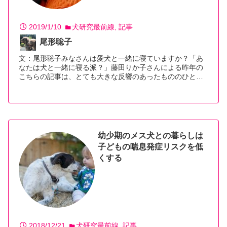
2019/1/10
犬研究最前線
記事
尾形聡子
文：尾形聡子みなさんは愛犬と一緒に寝ていますか？「あ
なたは犬と一緒に寝る派？」藤田りか子さんによる昨年の
こちらの記事は、とても大きな反響のあったもののひと…
【続きを読む】
幼少期のメス犬との暮らしは
子どもの喘息発症リスクを低
くする
2018/12/21
犬研究最前線
記事