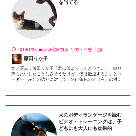
を当てる
2019/1/25
犬研究最前線
行動・生態
記事
藤田りか子
文と写真：藤田りか子「君は僕よりうんと小さいし、唸り
声もたいしたことなさそうだけど、僕は撤退するよ」とコ
ーギー（左）の唸りに対して、焦げ茶色の犬（右）の対…
【続きを読む】
犬のボディランゲージを読む
ビデオ・トレーニングは、子
どもにも大人にも効果的