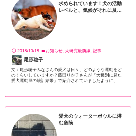
求められています！犬の活動
レベルと、気候がそれに及ぼ
す影響を調査するオンライ
ン・アンケートに参加してみ
ませんか？
2018/10/18
お知らせ
犬研究最前線
記事
尾形聡子
文：尾形聡子みなさんの愛犬は日々、どのような運動をど
のくらいしていますか？藤田りか子さんが『犬種別に見た
愛犬運動量の統計結果』で紹介されていましたように、…
【続きを読む】
愛犬のウォーターボウルに潜
む危険