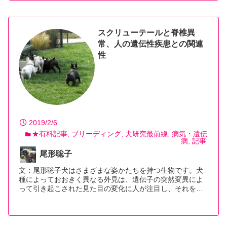
スクリューテールと脊椎異
常、人の遺伝性疾患との関連
性
2019/2/6
★有料記事
ブリーディング
犬研究最前線
病気・遺伝
病
記事
尾形聡子
文：尾形聡子犬はさまざまな姿かたちを持つ生物です。犬
種によっておおきく異なる外見は、遺伝子の突然変異によ
って引き起こされた見た目の変化に人が注目し、それを…
【続きを読む】