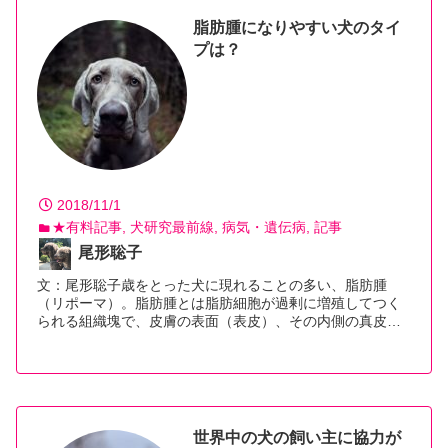
脂肪腫になりやすい犬のタイ
プは？
2018/11/1
★有料記事
犬研究最前線
病気・遺伝病
記事
尾形聡子
文：尾形聡子歳をとった犬に現れることの多い、脂肪腫
（リポーマ）。脂肪腫とは脂肪細胞が過剰に増殖してつく
られる組織塊で、皮膚の表面（表皮）、その内側の真皮
の…【続きを読む】
世界中の犬の飼い主に協力が