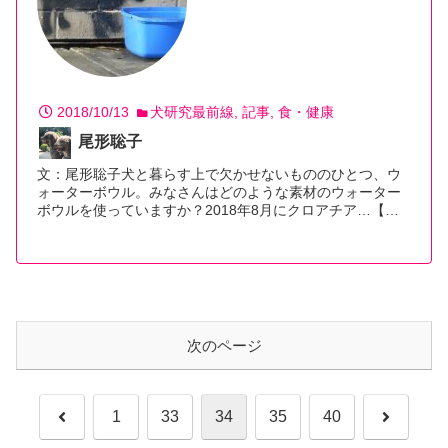
2018/10/13
犬研究最前線
記事
食・健康
尾形聡子
文：尾形聡子犬と暮らす上で欠かせないもののひとつ、ウ
ォーターボウル。みなさんはどのような素材のウォーター
ボウルを使っていますか？2018年8月にクロアチア…【続
きを読む】
次のページ
前
次
1
33
34
35
40