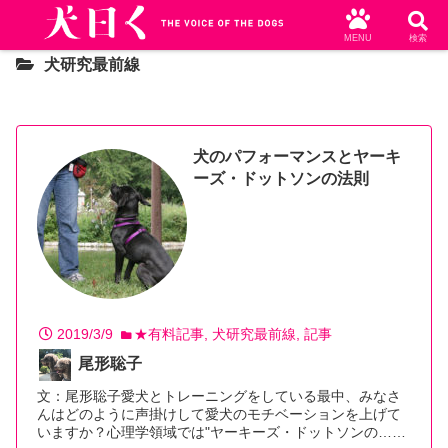
MENU
検索
犬研究最前線
犬のパフォーマンスとヤーキ
ーズ・ドットソンの法則
2019/3/9
★有料記事
犬研究最前線
記事
尾形聡子
文：尾形聡子愛犬とトレーニングをしている最中、みなさ
んはどのように声掛けして愛犬のモチベーションを上げて
いますか？心理学領域では"ヤーキーズ・ドットソンの…