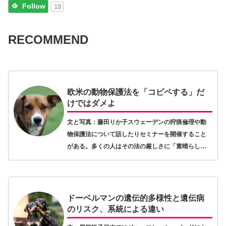
Follow
18
RECOMMEND
欧米の動物保護法を「コピペする」だ
けではダメよ
文と写真：藤田りか子スウェーデンの狩猟倫理や動
物保護法について話したりセミナーを開催すること
がある。多くの人はその法の厳しさに「素晴らし
い」と諸手を挙げるか「そこまでやるの？」と眉を
顰めるか、どちらかの反応を示すものだ。時には
「どうして子犬…【続きを読む】
ドーベルマンの遺伝的多様性と遺伝病
のリスク、系統による違い