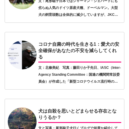
文：尾形聡子日本ではジャーマン・シェパードにも
劣らぬ人気のドイツ原産犬種、ドーベルマン。大型
犬の飼育頭数は全体的に減少していますが、JKCへ
のドーベルマンの登録犬数は決して少なくはなく、
2000年代に入ってから登録頭数30位代を推移してい
ま…【続きを読む】
コロナ自粛の時代を生きる1：愛犬の安
全確保があなたの不安を減らしてくれ
る
文：北條美紀 写真：藤田りか子先日、IASC（Inter-
Agency Standing Committee：国連の機関間常設委
員会）が作成した「新型コロナウイルス流行時のこ
ころのケア」というノートが発表された。その中
で、「メンタルヘルスと…【続きを読む】
犬は自殺を思いとどまらせる存在とな
りうるか？
文と写真：尾形聡子犬曰くブログで何度か紹介して