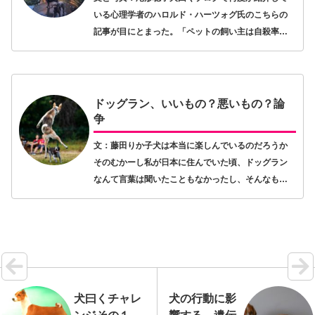
いる心理学者のハロルド・ハーツォグ氏のこちらの
記事が目にとまった。「ペットの飼い主は自殺率が
低いか？」というものだ。犬の飼い主ならば「この
子を置いて私だけ死ぬわけにはいかない」ときっと
思うだろう…【続きを読む】
ドッグラン、いいもの？悪いもの？論
争
文：藤田りか子犬は本当に楽しんでいるのだろうか
そのむかーし私が日本に住んでいた頃、ドッグラン
なんて言葉は聞いたこともなかったし、そんなもの
はおそらく日本には存在していなかったと思う。そ
れがいつの頃からか高速道路のサービスエリアに登
場するよう…【続きを読む】
犬曰くチャレ
犬の行動に影