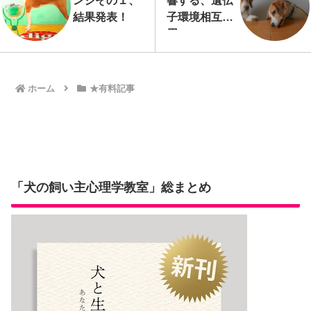
ンジその１、
響する、遺伝
結果発表！
子環境相互作
用
ホーム
★有料記事
「犬の飼い主心理学教室」総まとめ