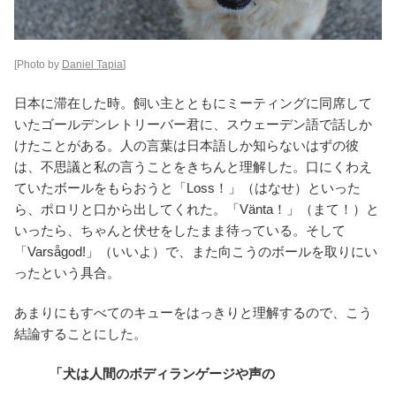
[Photo by
Daniel Tapia
]
日本に滞在した時。飼い主とともにミーティングに同席して
いたゴールデンレトリーバー君に、スウェーデン語で話しか
けたことがある。人の言葉は日本語しか知らないはずの彼
は、不思議と私の言うことをきちんと理解した。口にくわえ
ていたボールをもらおうと「Loss！」（はなせ）といった
ら、ポロリと口から出してくれた。「Vänta！」（まて！）と
いったら、ちゃんと伏せをしたまま待っている。そして
「Varsågod!」（いいよ）で、また向こうのボールを取りにい
ったという具合。
あまりにもすべてのキューをはっきりと理解するので、こう
結論することにした。
「犬は人間のボディランゲージや声の