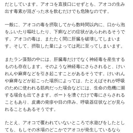
だとしています。アオコを直接口にせずとも、アオコの生み
出す毒素が混ざった水を飲むだけでも危険なのです。
一般に、アオコの毒を摂取してから数時間以内に、口から泡
をふいたり嘔吐したり、下痢などの症状があらわれるそうで
す。アオコの毒は、またたく間に肝臓を破壊してしまいま
す。そして、摂取した量によっては死に至ってしまいます。
またラン藻類の中には、肝臓毒だけでなく神経毒を産生する
ものも存在します。そのような神経毒にさらされると、けい
れんや麻痺などを引き起こすことがあるそうです。けいれん
や麻痺などが起こった場所によっては、たとえばそれが呼吸
のために使われる筋肉だった場合などには、生命の危機に瀕
する場合も出てきます。ボートを漕ぐだけで毒にさらされる
こともあり、皮膚の発疹や目の痒み、呼吸器症状などが見ら
れることもあるそうです。
たとえ、アオコで覆われていないところで水遊びをしたとし
ても、もしその水場のどこかでアオコが発生しているなら