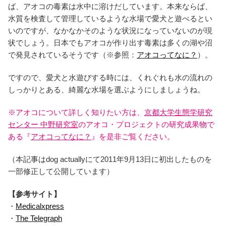
ば、アオコの毒素は水中に溶けだしています。本来ならば、
水質を検査して管理しているような水場で愛犬と遊べるとい
いのですが、なかなかそのような状況になっていないのが現
状でしょう。日本でもアオコが作り出す毒素は多くの湖や沼
で発見されているそうです（※参照：
アオコってなに？
）。
ですので、愛犬と水遊びする時には、くれぐれも水の流れの
しっかりとある、綺麗な水場を選ぶようにしましょうね。
※アオコについて詳しく知りたい方は、
京都大学生態学研究
センター 中野研究室
のアオコ・プロジェクトの研究成果物で
ある『
アオコってなに？
』を是非ご覧ください。
（本記事はdog actuallyにて2011年9月13日に初出したものを
一部修正して公開しています）
【参考サイト】
・
Medicalxpress
・
The Telegraph