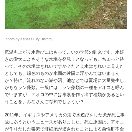
[photo by
Kansas City District
]
気温も上がり水遊びにはもってこいの季節の到来です。水好
きの愛犬によさそうな水場を発見！となっても、ちょっと待
って。その水場はきれいですか？たとえ水はきれいに見えた
としても、緑色のものが水面の片隅に浮かんではいません
か？特に、流れのない湖や沼、池などでは夏場に大量発生し
がちなラン藻類。一般には、ラン藻類の一種をアオコと呼ん
でいますが、アオコの中には毒素を作り出す種類があるとい
うことを、みなさんご存知でしょうか？
2011年、イギリスやアメリカの湖で水遊びをした犬が死亡事
故にあうというニュースがありました。死亡原因は、アオコ
が作りだした毒素で肝細胞が壊されたことによる急性肝不全