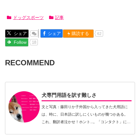
ドッグスポーツ
記事
シェア
シェア
購読する
62
Follow
18
RECOMMEND
犬専門用語を訳す難しさ
文と写真：藤田りか子外国から入ってきた犬用語に
は、時に、日本語に訳しにくいものが幾つかある。
これ、翻訳者泣かせ！ホント...。「コンタクト」に相
当する日本語は？これまで何度か北欧からドッグト
レーナーを日本に紹介したことがある。紹介したか