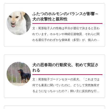
らに…【続きを読む】
ふたつのホルモンのバランスが影響～
犬の攻撃性と親和性
文：尾形聡子人の性格は半分が遺伝で決まると言わ
れています。ホルモンや神経伝達物質、それらに関
わる遺伝子のわずかな個体差（多型）が、個人の性
格のある傾向に関係している、といった研究報告が
これまでにも数多く発表されています。もれなく犬
も同様に、…【続きを読む】
犬の思春期の行動変化、初めて実証さ
れる
文：尾形聡子ゴードンセターの若犬。「これまでは
何でも素直に聞いていたのに、どうして突然無視す
るようになっちゃったの？」飼い主に反抗的な行動
をとるのは犬の思春期に見られる兆候のひとつ。犬
には人と同じように思春期があります。体と心が成
熟していく…【続きを読む】