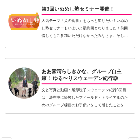
第3回いぬめし塾セミナー開催！
人気テーマ「犬の食事」をもっと知りたい！いぬめ
し塾セミナーもいよいよ最終回となりました！前回
惜しくもご参加いただけなかったみなさま、そして
また次回もぜひ参加したいとお声を上げてくださっ
たみなさま、お待たせいたしました。第3回を下記に
て開催い…【続きを読む】
ああ素晴らしきかな、グループ自主
練！ ゆる〜りスウェーデン紀行③
文と写真と動画：尾形聡子スウェーデン紀行3回目
は、滞在中に経験したフィールド・トライアルのた
めのグループ練習のお手伝いをして感じたことをお
伝えしたい。日本でフィールド・トライアルという
ドッグスポーツがどれだけの人に知られているもの
なのかはわ…【続きを読む】