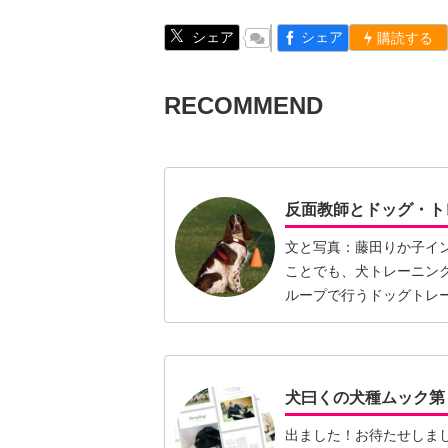
シェア
シェア
購読する
RECOMMEND
反面教師とドッグ・ト
文と写真：藤田りか子イ
ことでも、犬トレーニン
ループで行うドッグトレ
レーニ…【続きを読む】
犬曰くの犬種ムック第
出ました！お待たせしま