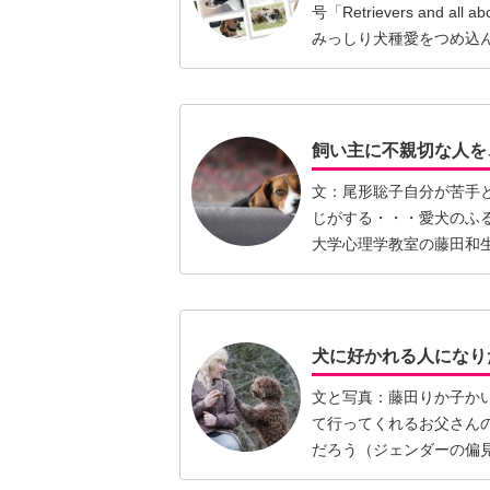
号「Retrievers and
みっしり犬種愛をつめ込ん
飼い主に不親切な人を
文：尾形聡子自分が苦手
じがする・・・愛犬のふ
大学心理学教室の藤田和
新たな…【続きを読む】
犬に好かれる人になり
文と写真：藤田りか子か
て行ってくれるお父さん
だろう（ジェンダーの偏
ど）。愛…【続きを読む