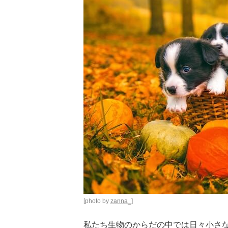
[photo by
zanna_
]
私たち生物のからだの中では日々小さ