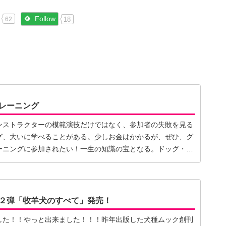
Follow
18
62
レーニング
ンストラクターの模範演技だけではなく、参加者の失敗を見る
グ、大いに学べることがある。少しお金はかかるが、ぜひ、グ
ーニングに参加されたい！一生の知識の宝となる。ドッグ・ト
２弾「牧羊犬のすべて」発売！
した！！やっと出来ました！！！昨年出版した犬種ムック創刊