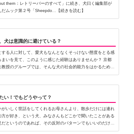
 all about them：レトリーバーのすべて」に続き、犬曰く編集部が
だムック第２号「Sheepdo…【続きを読む】
、犬は意識的に避けている？
とする人に対して、愛犬もなんとなくそっけない態度をとる感
るまいを見て、このように感じた経験はありませんか？ 京都
生教授のグループでは、そんな犬の社会的能力をはかるための
たい！でもどうやって？
いがいしく世話をしてくれるお母さんより、散歩だけには連れ
の方が好き、という犬、みなさんもどこかで聞いたことがある
見だというのであれば、その反対のパターンでもいいのだけ
】