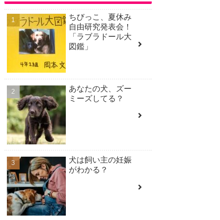
ちびっこ、夏休み
自由研究発表会！
「ラブラドール大
図鑑」
あなたの犬、ズー
ミーズしてる？
犬は飼い主の妊娠
がわかる？