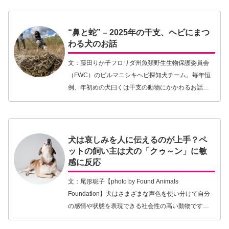
“鼻と蛇” – 2025年の干支、ヘビにまつ
わる犬のお話
文：藤田りか子フロリダ州魚類野生生物保護委員会
（FWC）のビルマニシキヘビ探知犬チーム。毎年恒
例、年初めの犬曰くは干支の動物にかかわるお話か
ら。今年は巳年なので、花と蛇、いや、ここは犬の
サイトなので「鼻と蛇」ですね。そう、嗅覚を使っ
てヘビを…【続きを読む】
犬は哀しみを人に伝えるのが上手？ペ
ットの飼い主は犬の「クゥ～ン」に敏
感に反応
文：尾形聡子【photo by Found Animals
Foundation】犬はさまざまな声色を使い分けて自分
の感情や状態を表現できる社会性の高い動物です。
人の言語コミュニケーションとは異なりますが、犬