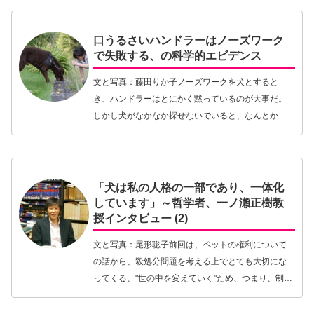
も声をつかって犬同士のコミュニケ…【続きを読
む】
口うるさいハンドラーはノーズワーク
で失敗する、の科学的エビデンス
文と写真：藤田りか子ノーズワークを犬とすると
き、ハンドラーはとにかく黙っているのが大事だ。
しかし犬がなかなか探せないでいると、なんとか見
つけてもらいたくて「サーチ！サーチ！サーチ！」
「ほら、ここよ！ここ！サーチ、ミミチャン、サー
チッ！」と犬…【続きを読む】
「犬は私の人格の一部であり、一体化
しています」～哲学者、一ノ瀬正樹教
授インタビュー (2)
文と写真：尾形聡子前回は、ペットの権利について
の話から、殺処分問題を考える上でとても大切にな
ってくる、"世の中を変えていく"ため、つまり、制度
を変えていくために私たち個人はどのようにしてい
けばいいのかという考え方、取るべき姿勢について