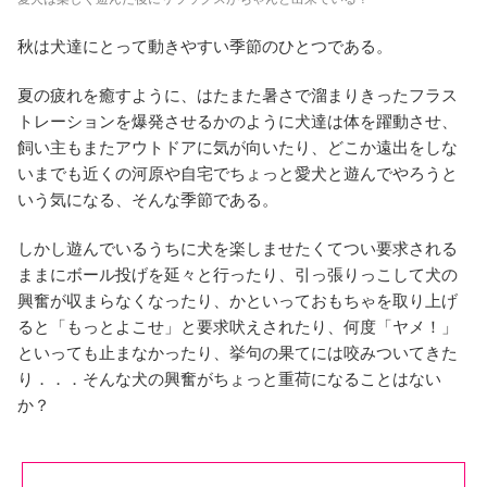
秋は犬達にとって動きやすい季節のひとつである。
夏の疲れを癒すように、はたまた暑さで溜まりきったフラス
トレーションを爆発させるかのように犬達は体を躍動させ、
飼い主もまたアウトドアに気が向いたり、どこか遠出をしな
いまでも近くの河原や自宅でちょっと愛犬と遊んでやろうと
いう気になる、そんな季節である。
しかし遊んでいるうちに犬を楽しませたくてつい要求される
ままにボール投げを延々と行ったり、引っ張りっこして犬の
興奮が収まらなくなったり、かといっておもちゃを取り上げ
ると「もっとよこせ」と要求吠えされたり、何度「ヤメ！」
といっても止まなかったり、挙句の果てには咬みついてきた
り．．．そんな犬の興奮がちょっと重荷になることはない
か？