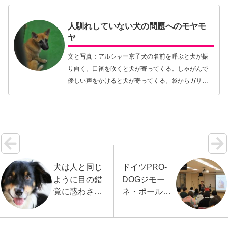
のお話…【続きを読む】
人馴れしていない犬の問題へのモヤモ
ヤ
文と写真：アルシャー京子犬の名前を呼ぶと犬が振
り向く。口笛を吹くと犬が寄ってくる。しゃがんで
優しい声をかけると犬が寄ってくる。袋からガサガ
サという音を立てながら美味しそうなおやつを取り
出すだけでも簡単に犬は反応するし、人が椅子から
立ち上がっ…【続きを読む】
犬は人と同じ
ドイツPRO-
ように目の錯
DOGジモー
覚に惑わされ
ネ・ポールト
てる？
レーナー＆ア
ルシャー京子