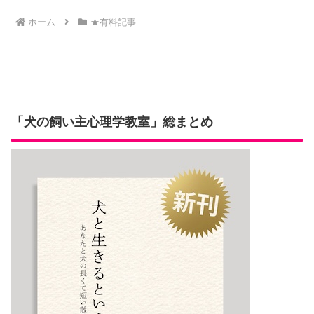
さん初登壇！
年に1度のビ
ホーム
★有料記事
ッグイベント
「JAPDTカン
ファレンス」
レポート
「犬の飼い主心理学教室」総まとめ