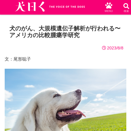
MENU
検索
犬のがん、大規模遺伝子解析が行われる〜
アメリカの比較腫瘍学研究
2023/8/8
文：尾形聡子