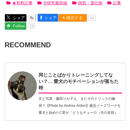
★有料記事
犬研究最前線
病気・遺伝病
記事
シェア
シェア
購読する
62
Follow
18
RECOMMEND
同じことばかりトレーニングしてな
い？… 愛犬のモチベーションが落ちた
時
文と写真：藤田りか子え、またそのトリックの練
習？【Photo by Andrea Arden】最近ノーズワークを
愛犬と始めたC君が「どうもチューロ（犬の名前）の
モチベーションがあがらない。隠しているにおいの
ところに来ても素通りしてしまうこと…【続きを読