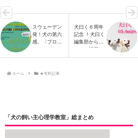
スウェーデン
犬曰く６周年
発！犬の第六
記念 ！犬曰く
感、〈プロプ
編集部からイ
リオセプショ
チオシ記事、
ン〉をアップ
ベスト10
させるための
セミナーへの
ホーム
★有料記事
お誘い
「犬の飼い主心理学教室」総まとめ