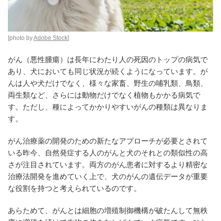
[photo by
Adobe Stock
]
がん（悪性腫瘍）は長年にわたり人の死因のトップの病気で
あり、犬においても同じ状況が続くようになっています。が
んは人や犬だけでなく、様々な家畜、野生の哺乳類、鳥類、
両生類など、さらには動物だけでなく植物もかかる病気で
す。ただし、種によってかかりやすいがんの種類は異なりま
す。
がん治療薬の開発のための新たなアプローチが必要とされて
いる昨今、自然発症する人のがんと犬のそれとの類似性の高
さが注目されています。両方のがん患者に対するより精密な
治療法開発を進めていく上で、犬のがんの遺伝データが重要
な役割を持つと考えられているのです。
あらためて、がんとは細胞の増殖制御機構が破たんして無秩