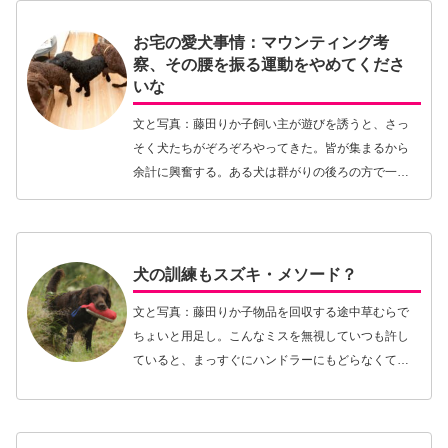
む】
お宅の愛犬事情：マウンティング考
察、その腰を振る運動をやめてくださ
いな
文と写真：藤田りか子飼い主が遊びを誘うと、さっ
そく犬たちがぞろぞろやってきた。皆が集まるから
余計に興奮する。ある犬は群がりの後ろの方で一匹
を捕まえ、マウンティングを始めた（写真右、矢印
の犬）。マウンティング。他の犬に乗る、あるいは
人間の脚を…【続きを読む】
犬の訓練もスズキ・メソード？
文と写真：藤田りか子物品を回収する途中草むらで
ちょいと用足し。こんなミスを無視していつも許し
ていると、まっすぐにハンドラーにもどらなくても
いいという「間違った」画像を犬の脳にインプット
してしまう。犬の訓練・しつけをするとき、日本の
才能教育の…【続きを読む】