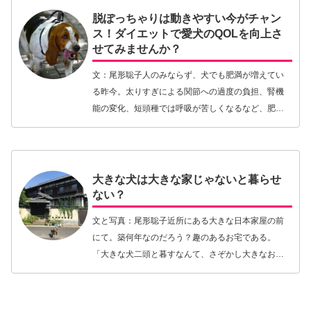
脱ぽっちゃりは動きやすい今がチャン
ス！ダイエットで愛犬のQOLを向上さ
せてみませんか？
文：尾形聡子人のみならず、犬でも肥満が増えてい
る昨今。太りすぎによる関節への過度の負担、腎機
能の変化、短頭種では呼吸が苦しくなるなど、肥満
が引き金となりさまざまな病気を発症するのも同じ
です。病気にかかりやすくなるばかりか、日常生活
の質（QO…【続きを読む】
大きな犬は大きな家じゃないと暮らせ
ない？
文と写真：尾形聡子近所にある大きな日本家屋の前
にて。築何年なのだろう？趣のあるお宅である。
「大きな犬二頭と暮すなんて、さぞかし大きなお家
に住んでいるのね」散歩をしていてよくかけられる
言葉のひとつだ。バブル期の、庭付き一戸建てで大
型犬と暮らす…【続きを読む】