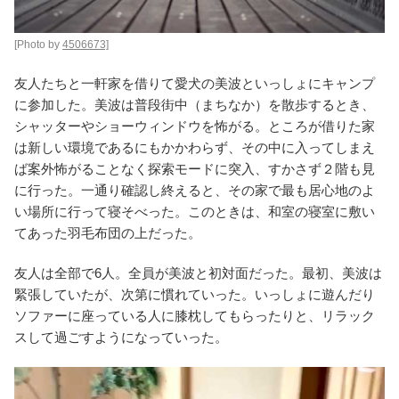
[Photo by
4506673]
友人たちと一軒家を借りて愛犬の美波といっしょにキャンプ
に参加した。美波は普段街中（まちなか）を散歩するとき、
シャッターやショーウィンドウを怖がる。ところが借りた家
は新しい環境であるにもかかわらず、その中に入ってしまえ
ば案外怖がることなく探索モードに突入、すかさず２階も見
に行った。一通り確認し終えると、その家で最も居心地のよ
い場所に行って寝そべった。このときは、和室の寝室に敷い
てあった羽毛布団の上だった。
友人は全部で6人。全員が美波と初対面だった。最初、美波は
緊張していたが、次第に慣れていった。いっしょに遊んだり
ソファーに座っている人に膝枕してもらったりと、リラック
スして過ごすようになっていった。