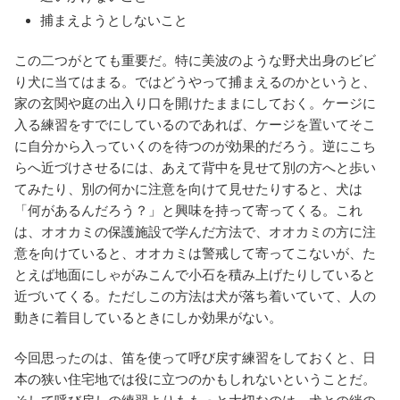
捕まえようとしないこと
この二つがとても重要だ。特に美波のような野犬出身のビビ
り犬に当てはまる。ではどうやって捕まえるのかというと、
家の玄関や庭の出入り口を開けたままにしておく。ケージに
入る練習をすでにしているのであれば、ケージを置いてそこ
に自分から入っていくのを待つのが効果的だろう。逆にこち
らへ近づけさせるには、あえて背中を見せて別の方へと歩い
てみたり、別の何かに注意を向けて見せたりすると、犬は
「何があるんだろう？」と興味を持って寄ってくる。これ
は、オオカミの保護施設で学んだ方法で、オオカミの方に注
意を向けていると、オオカミは警戒して寄ってこないが、た
とえば地面にしゃがみこんで小石を積み上げたりしていると
近づいてくる。ただしこの方法は犬が落ち着いていて、人の
動きに着目しているときにしか効果がない。
今回思ったのは、笛を使って呼び戻す練習をしておくと、日
本の狭い住宅地では役に立つのかもしれないということだ。