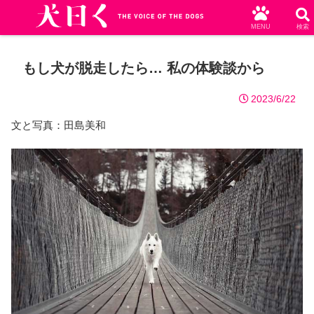
MENU
検索
もし犬が脱走したら… 私の体験談から
2023/6/22
文と写真：田島美和