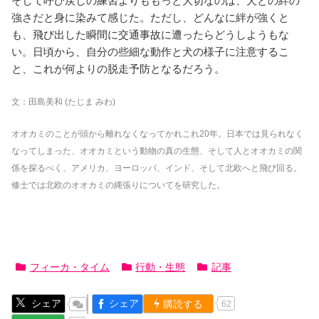
そして呼び戻しの練習よりももっと大切なのは、犬との絆の
強さだと身に染みて感じた。ただし、どんなに絆が強くと
も、飛び出した瞬間に交通事故に遭ったらどうしようもな
い。日頃から、自分の些細な動作と犬の様子に注意するこ
と、これが何よりの脱走予防となるだろう。
文：田島美和 (たじま みわ)
オオカミのことが頭から離れなくなってかれこれ20年。日本では見られなく
なってしまった、オオカミという動物の真の生態、そして人とオオカミの関
係を探るべく、アメリカ、ヨーロッパ、インド、そして北欧へと飛び回る。
修士では北欧のオオカミの縄張りについてを研究した。
フィーカ・タイム
行動・生態
記事
シェア
シェア
購読する
62