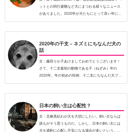
ットとの同行避難など犬にまつわる様々なニュース
がありました。2020年が犬たちにとって良い年にな
ることを願い、今年、気になった日本の犬世界をバ
ッサリ斬ってみます。「吠えろイガちゃん！」皆さ
ま…【続きを読む】
2020年の干支 – ネズミにちなんだ犬の
話
文：藤田りか子あけましておめでとうございます！
さて、十二支最初の動物である子（ねずみ）年の
2020年。年の初めの恒例、十二支にちなんだ犬ブロ
グ、ネズミの巻である。犬とネズミ、何か関係があ
るものなのか？ネズミといえば猫が宿敵ではある
が、いや、…【続きを読む】
日本の飼い主は心配性？
文：北條美紀わが犬を大切にしたい。飼い主ならば
誰もがそう思うものだ。しかし、日本の飼い主には
犬を過剰に心配し不安になる場合が多いという。た