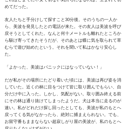
めてだった。
友人たちと手分けして探すこと30分後。そのうちの一人か
ら、美波を発見したとの電話が来た。その友人は美波を呼び
戻そうとしてくれた。なんと何十メートルも離れたところか
ら駆け寄ってきたそうだが、そのあとは蝶に気を取られて草
むらで遊び始めたという。それを聞いて私はかなり安心し
た。
「よかった、美波はパニックにはなっていない！」
だが私がその場所にたどり着いた頃には、美波は再び姿を消
していた。近くの林に目をつけて皆に取り囲んでもらい、自
分だけ中に入った。しかし、気配がない。取り囲み終える前
にその林は通り抜けてしまったようだ。犬は本当に走るのが
速い。私がどれだけ探し回ったとしても、美波が私のもとへ
戻ってくる気がなかったら、絶対に捕まえられない。でも、
お留守番もままならない超寂しがり屋の美波が、私のもとへ
戻りたくないはずがない…。