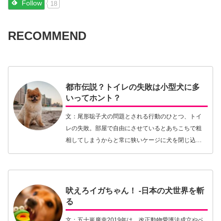
Follow
18
RECOMMEND
都市伝説？トイレの失敗は小型犬に多
いってホント？
文：尾形聡子犬の問題とされる行動のひとつ、トイ
レの失敗。部屋で自由にさせているとあちこちで粗
相してしまうからと常に狭いケージに犬を閉じ込め
ておいたり、一向に粗相がおさまらないことを理由
に飼育放棄してしまう人がいる現状を見聞きする
に、トイレの…【続きを読む】
吠えろイガちゃん！ -日本の犬世界を斬
る
文：五十嵐廣幸2019年は、改正動物愛護法成立やペ