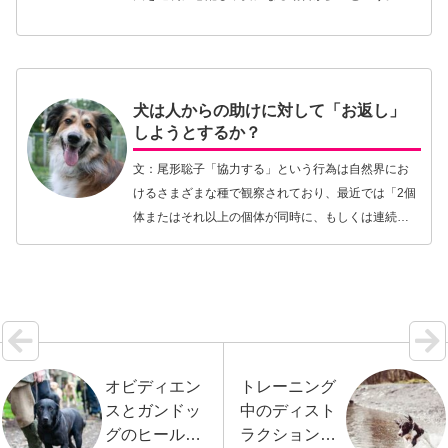
とえば、「「子犬に運動はいらない」は迷信か？：
スウェーデンからの見解」のように、不安や心配が
あらぬ方向…【続きを読む】
犬は人からの助けに対して「お返し」
しようとするか？
文：尾形聡子「協力する」という行為は自然界にお
けるさまざまな種で観察されており、最近では「2個
体またはそれ以上の個体が同時に、もしくは連続し
て、同じ、もしくは異なる行動をとること」と定義
されています。この「協力行動」は「利他的行動」
とも呼ば…【続きを読む】
オビディエン
トレーニング
スとガンドッ
中のディスト
グのヒールワ
ラクション、