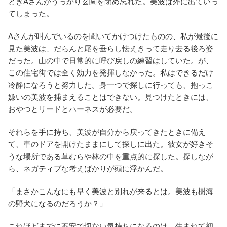
ときAさんがうっかり玄関を閉め忘れた。美波は外に出ていっ
てしまった。
Aさんが叫んでいるのを聞いてかけつけたものの、私が最後に
見た美波は、だらんと尾を垂らし怯えきって走り去る後ろ姿
だった。山の中で日常的に呼び戻しの練習はしていた。が、
この住宅街では全く効力を発揮しなかった。私はできるだけ
冷静になろうと努力した。身一つで探しに行っても、抱っこ
嫌いの美波を捕まえることはできない。見つけたときには、
おやつとリードとハーネスが必要だ。
それらを手に持ち、美波が自分から戻ってきたときに備え
て、車のドアを開けたままにして探しに出た。彼女が好きそ
うな場所である草むらや林の中を重点的に探した。探しなが
ら、ネガティブな考えばかりが頭に浮かんだ。
「まさかこんなにも早く美波と別れが来るとは。美波も樹海
の野犬になるのだろうか？」
これほどまでに不安で切ない気持ちになるのは、生まれて初