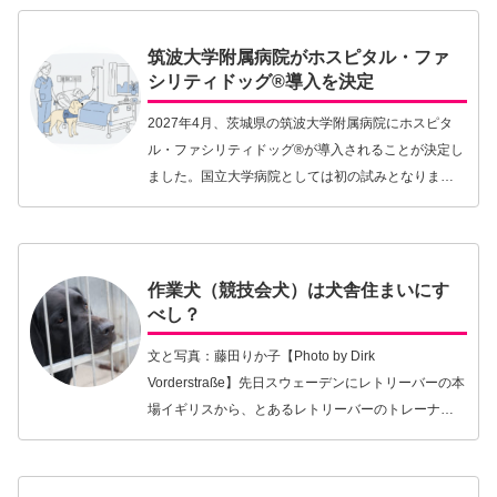
意欲・体力…【続きを読む】
筑波大学附属病院がホスピタル・ファ
シリティドッグ®導入を決定
2027年4月、茨城県の筑波大学附属病院にホスピタ
ル・ファシリティドッグ®が導入されることが決定し
ました。国立大学病院としては初の試みとなりま
す。その目的は、小児がんを中心とした子どもたち
の心のケアをより体系的に支えることにあります。
長期入…【続きを読む】
作業犬（競技会犬）は犬舎住まいにす
べし？
文と写真：藤田りか子【Photo by Dirk
Vorderstraße】先日スウェーデンにレトリーバーの本
場イギリスから、とあるレトリーバーのトレーナー
がスウェーデン・ラブラドール・レトリーバークラ
ブが開催するイベントの講師としてやって…【続き
を読む】