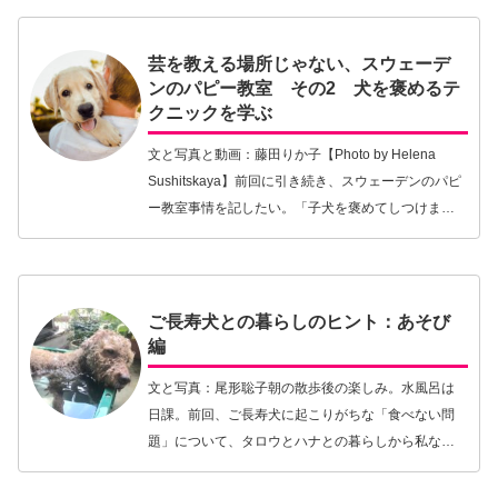
芸を教える場所じゃない、スウェーデ
ンのパピー教室 その2 犬を褒めるテ
クニックを学ぶ
文と写真と動画：藤田りか子【Photo by Helena
Sushitskaya】前回に引き続き、スウェーデンのパピ
ー教室事情を記したい。「子犬を褒めてしつけまし
ょう」とはよく言うものだが、経験者ならまだし
も、初心者飼い主には実際にピンと…【続きを読
む】
ご長寿犬との暮らしのヒント：あそび
編
文と写真：尾形聡子朝の散歩後の楽しみ。水風呂は
日課。前回、ご長寿犬に起こりがちな「食べない問
題」について、タロウとハナとの暮らしから私なり
に得たヒントを皆さんにご紹介した。今回は、「あ
そび」という視点からのお話をしたいと思う。遊ぶ