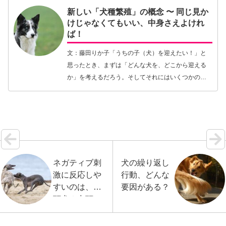
新しい「犬種繁殖」の概念 〜 同じ見か
けじゃなくてもいい、中身さえよけれ
ば！
文：藤田りか子「うちの子（犬）を迎えたい！」と
思ったとき、まずは「どんな犬を、どこから迎える
か」を考えるだろう。そしてそれにはいくつかの選
択肢がある。直接ブリーダーから純血犬種を、ある
いは最近流行りのデザイナードッグを選ぶ方法があ
る。そして…【続きを読む】
ネガティブ刺
犬の繰り返し
激に反応しや
行動、どんな
すいのは、短
要因がある？
頭犬？中頭
犬？それとも
長頭犬？？