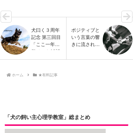
ポーツ共通…【続きを読む】
犬曰く３周年
ポジティブと
記念 第三回目
いう言葉の響
「ここ一年人
きに流されな
気ベスト10記
いで
事」
ホーム
★有料記事
「犬の飼い主心理学教室」総まとめ