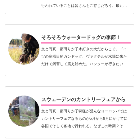
行われていることは皆さんもご存じだろう。最近の
犬曰くの記事にも、「愛犬との交流は飼い主の精神
状態にどう影響するか？」や「ペットの飼育は子ど
もの発達に…【続きを読む】
そろそろウォータードッグの季節！
文と写真：藤田りか子水好きの犬だからこそ。ドイ
ツの多様目的ガンドッグ、ヴァクテルが水場に来た
だけで興奮して震え始めた。ハンターが行きたい欲
を抑えているところ。5月に入れば気温はジワリと上
がってきて、これぐらいの季節から犬を水場に連れ
てゆきた…【続きを読む】
スウェーデンのカントリーフェアから
文と写真：藤田りか子狩猟が盛んなヨーロッパでは
カントリーフェアなるものが5月から8月にかけてに
各国でそして各地で行われる。なぜこの時期？それ
は、秋の猟期に入る前だから！猟期に入れば、皆、