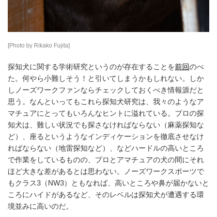
[Photo by Rikako Fujita]
探知犬に関する学術研究というのが存在することを
前回
のべ
た。何やら小難しそう！と引いてしまうかもしれない。しか
しノーズワークファンならチェックしておくべき情報源だと
思う。なんといってもこれら探知犬研究は、我々のようなア
マチュアにとってもいろんなヒントに溢れている。プロの探
知犬は、難しい状況でも探さなければならない（麻薬探知な
ど）、座るというようなインディケーションを徹底させなけ
ればならない（地雷探知など）、などハードルの高いところ
で作業をしているものの、プロとアマチュアの犬の間にそれ
ほど大きな差があるとは思わない。ノーズワークスポーツで
もクラス3（NW3）ともなれば、高いところや鼻が届かないと
ころにハイドがあるなど、そのレベルは探知犬が遭遇する環
境並みに高いのだ。