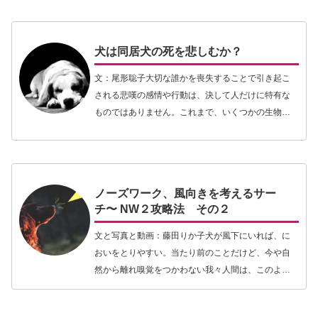
週末は猟で忙しく、フェアに行く暇がない。そし
て、猟期を…【続きを読む】
犬は同居犬の死を悲しむか？
文：尾形聡子大切な誰かを喪失することで引き起こ
される悲嘆の感情や行動は、決して人だけに特有な
ものではありません。これまで、いくつかの生物種
において、仲間の死に影響を受けて特別な行動を取
ることが報告されています。霊長類、クジラやシャ
チなどでは…【続きを読む】
ノーズワーク、風向きを考えるサー
チ〜 NW２攻略法 その２
文と写真と動画：藤田りか子犬が風下にいれば、に
おいをとりやすい。当たり前のことだけど、今や自
然から離れ嗅覚をつかわない我々人間は、このよう
な「原始的思考」に欠けていたりする。前回からの
続きだ。ガンドッグとノーズワークというドッグス