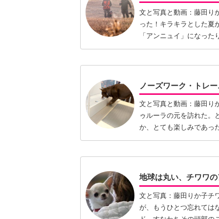
文と写真と動画：藤田り
った！キラキラとした夏
「アンニュイ」になった
ーたちだ…【続きを読む
ノーズワーク・トレーニ
文と写真と動画：藤田り
ゥルーラの元を訪れた。
か、とても楽しみであっ
においを…【続きを読む
地球は丸い、チワワの
文と写真：藤田りか子チ
が、もうひとつ忘れては