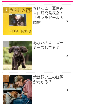
ちびっこ、夏休み
自由研究発表会！
「ラブラドール大
図鑑」
あなたの犬、ズー
ミーズしてる？
犬は飼い主の妊娠
がわかる？