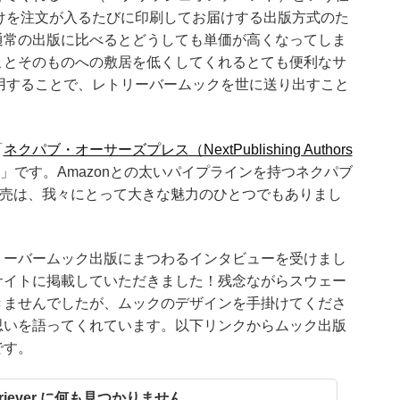
けを注文が入るたびに印刷してお届けする出版方式のた
通常の出版に比べるとどうしても単価が高くなってしま
ことそのものへの敷居を低くしてくれるとても便利なサ
用することで、レトリーバームックを世に送り出すこと
「
ネクパブ・オーサーズプレス（NextPublishing Authors
」です。Amazonとの太いパイプラインを持つネクパブ
の販売は、我々にとって大きな魅力のひとつでもありまし
リーバームック出版にまつわるインタビューを受けまし
サイトに掲載していただきました！残念ながらスウェー
きませんでしたが、ムックのデザインを手掛けてくださ
思いを語ってくれています。以下リンクからムック出版
です。
o Retriever に何も見つかりません