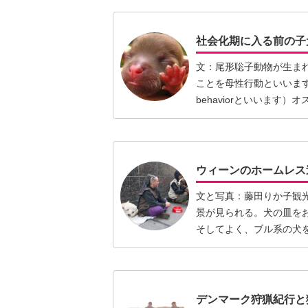
社会化期に入る前の子
文：尾形聡子動物が生ま
ことを母性行動といいます
behaviorといいま
む】
ウィーンのホームレス
文と写真：藤田りか子観
景が見られる。犬の皿を
そしてよく、ブル系の犬
ースト…【続きを読む】
デンマーク狩猟紀行と