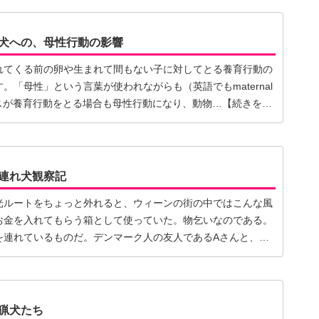
犬への、母性行動の影響
れてくる前の卵や生まれて間もない子に対してとる養育行動の
。「母性」という言葉が使われながらも（英語でもmaternal
す）オスが養育行動をとる場合も母性行動になり、動物…【続きを読
連れ犬観察記
光ルートをちょっと外れると、ウィーンの街の中ではこんな風
お金を入れてもらう箱として使っていた。物乞いなのである。
を連れているものだ。デンマーク人の友人であるAさんと、オ
猟犬たち