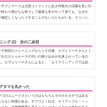
か子デンマークは北部ユトランドに赴き狩猟犬の活躍を見に行
が終わり雨がちな秋そして厳寒な冬がやって来ても、なぜか
り物悲しくなったりすることがない人たちがいる。そうハンタ
】
ング (2) 次の二歩目
か子前回のトレーニングから１０日後、エヴェリーナさんとト
どれだけトゥルーラの匂いの刷り込みが出来上がっているの
た。エヴェリーナさんによると、「もうラインアップでは必ず
】
アタマも丸かった
ワワのユニークさというのはもちろんその小ささがではある
ならない特徴がある。チワワとくれば、そうアップル・ヘッ