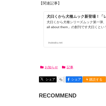
【関連記事】
犬曰くから犬種ムック新登場！「
犬曰くから犬種シリーズムック第一弾、レトリ
all about them」の創刊です犬曰
inuiwaku.net
お知らせ
記事
シェア
シェア
購読する
RECOMMEND