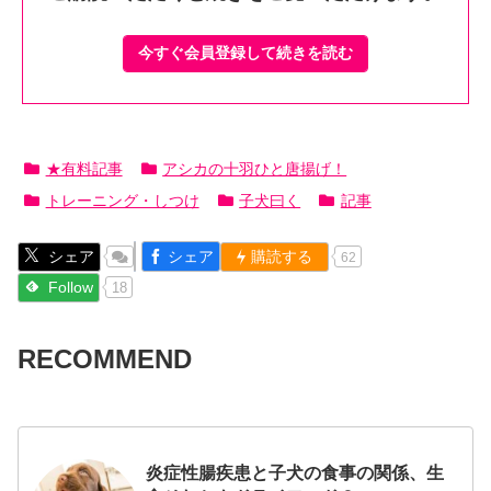
今すぐ会員登録して続きを読む
★有料記事
アシカの十羽ひと唐揚げ！
トレーニング・しつけ
子犬曰く
記事
シェア
シェア
購読する
62
Follow
18
RECOMMEND
炎症性腸疾患と子犬の食事の関係、生