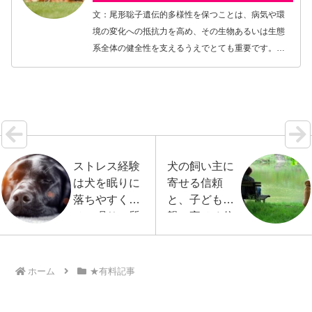
文：尾形聡子遺伝的多様性を保つことは、病気や環
境の変化への抵抗力を高め、その生物あるいは生態
系全体の健全性を支えるうえでとても重要です。し
かし、現存する多くの犬種は、遺伝子レベルで見る
とすでに危機的な状態にあることが複数の研究から
示されてい…【続きを読む】
ストレス経験
犬の飼い主に
は犬を眠りに
寄せる信頼
落ちやすくさ
と、子どもの
せ、眠りの質
親に寄せる信
も下げる
頼の類似性
ホーム
★有料記事