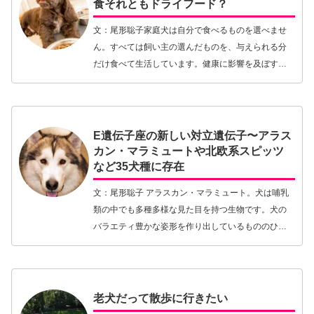
食それともドライフード？
文：尾形聡子家庭犬は自分で食べるものを選べませ
ん。すべては飼い主の選んだものを、与えられる分
だけ食べて生活しています。健康に影響を及ぼす環
境要因はいろいろありますが、その主たるもののう
ちのひとつに食べ物が挙げられるでしょう。愛犬へ
の食べ物を…【続きを読む】
E遺伝子座の新しい対立遺伝子〜アラス
カン・マラミュートや北欧系スピッツ
など35犬種に存在
文：尾形聡子 アラスカン・マラミュート。犬は哺乳
類の中でも多種多様な見た目を持つ生物です。犬の
バラエティ豊かな姿形を作り出しているもののひと
つが毛色とそのパターン。現在、犬の毛色とパター
ンに関係している、または関係すると考えられてい
る遺伝子…【続きを読む】
老犬だって散歩に行きたい