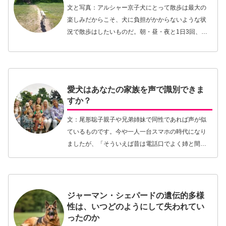
文と写真：アルシャー京子犬にとって散歩は最大の
楽しみだからこそ、犬に負担がかからないような状
況で散歩はしたいものだ。朝・昼・夜と1日3回、犬
は自分の生活圏の巡回に出て匂いを嗅ぎ、情報を得
る。犬には犬なりに自分の生活圏の中で気になるス
ポットが…【続きを読む】
愛犬はあなたの家族を声で識別できま
すか？
文：尾形聡子親子や兄弟姉妹で同性であれば声が似
ているものです。今や一人一台スマホの時代になり
ましたが、「そういえば昔は電話口でよく姉と間違
えられたな」とか、「お兄ちゃんとお父さんの声が
どんどん似てきたな」などと感じたことがある方も
少なくない…【続きを読む】
ジャーマン・シェパードの遺伝的多様
性は、いつどのようにして失われてい
ったのか