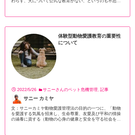
わらず、犬について公式な教育がない、というのも不思…
【続きを読む】
体験型動物愛護教育の重要性
について
2022/5/26
サニーさんのペット危機管理
記事
サニー カミヤ
文：サニーカミヤ動物愛護管理法の目的の一つに、「動物
を愛護する気風を招来し、生命尊重、友愛及び平和の情操
の涵養に資する（動物の心身の健康と安全を守る社会を…
【続きを読む】