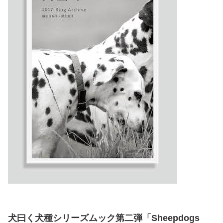
犬曰く犬種シリーズムック第二弾「Sheepdogs