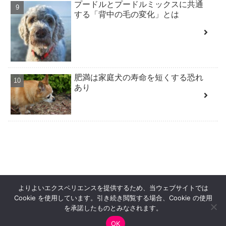
プードルとプードルミックスに共通
する「背中の毛の変化」とは
肥満は家庭犬の寿命を短くする恐れ
あり
よりよいエクスペリエンスを提供するため、当ウェブサイトでは
HOME
PRIVACY POLICY
Cookie を使用しています。引き続き閲覧する場合、Cookie の使用
特定商取引法に基づく表記
お問合せ
を承諾したものとみなされます。
OK
Copyright©
犬曰く
All Rights Reserved.