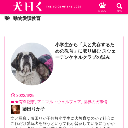
MENU
検索
動物愛護教育
小学生から「犬と共存するた
めの教育」に取り組む スウェ
ーデンケネルクラブの試み
2022/6/25
★有料記事
アニマル・ウェルフェア
世界の犬事情
藤田りか子
文と写真：藤田りか子何故小学生に犬教育なのか？社会に
これだけ愛玩犬を飼うという文化が普及しているにもかか