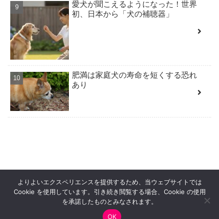
愛犬が聞こえるようになった！世界
初、日本から「犬の補聴器」
肥満は家庭犬の寿命を短くする恐れ
あり
よりよいエクスペリエンスを提供するため、当ウェブサイトでは
HOME
PRIVACY POLICY
Cookie を使用しています。引き続き閲覧する場合、Cookie の使用
特定商取引法に基づく表記
お問合せ
を承諾したものとみなされます。
OK
Copyright©
犬曰く
All Rights Reserved.