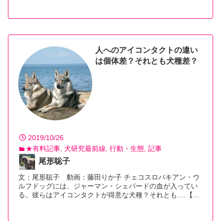
【続きを読む】
人へのアイコンタクトの違い
は個体差？それとも犬種差？
2019/10/26
★有料記事
犬研究最前線
行動・生態
記事
尾形聡子
文：尾形聡子 動画：藤田りか子 チェコスロバキアン・ウ
ルフドッグには、ジャーマン・シェパードの血が入ってい
る。彼らはアイコンタクトが得意な犬種？それとも.…【続
きを読む】