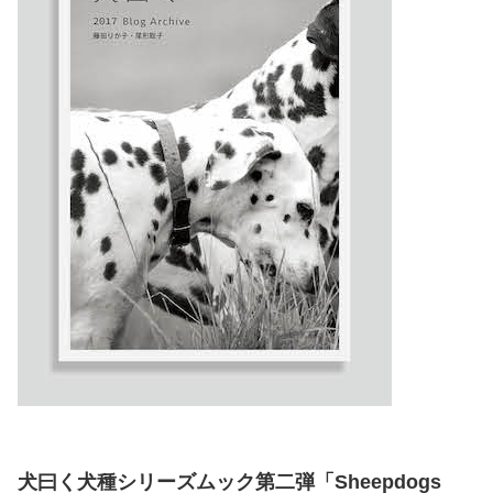
犬曰く犬種シリーズムック第二弾「Sheepdogs