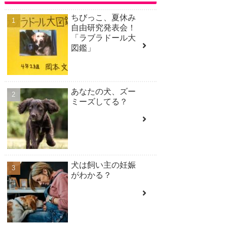
ちびっこ、夏休み
自由研究発表会！
「ラブラドール大
図鑑」
あなたの犬、ズー
ミーズしてる？
犬は飼い主の妊娠
がわかる？