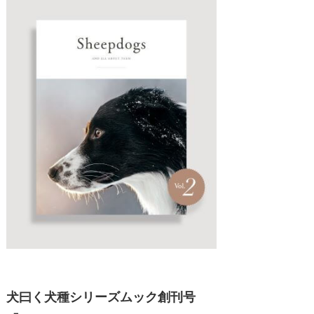
犬曰く犬種シリーズムック創刊号