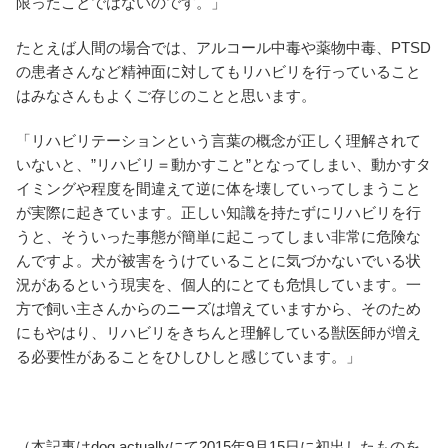
限ったことではないのです。」
たとえば人間の場合では、アルコール中毒や薬物中毒、PTSD
の患者さんなど精神面に対してもリハビリを行っていること
はみなさんもよくご存じのことと思います。
「リハビリテーションという言葉の概念が正しく理解されて
いないと、”リハビリ＝動かすこと”となってしまい、動かすタ
イミングや程度を間違えて逆に体を壊していってしまうこと
が実際に起きています。正しい知識を持たずにリハビリを行
うと、そういった事態が簡単に起こってしまい非常に危険な
んですよ。犬が被害をうけていることに気づかないでいる状
況があるという現実を、個人的にとても危惧しています。一
方で飼い主さんからのニーズは増えていますから、そのため
にもやはり、リハビリをきちんと理解している獣医師が増え
る必要性があることをひしひしと感じています。」
（本記事はdog actuallyにて2015年9月15日に初出したものを