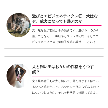
う身近なものにもなってきたといえるでしょう。さ
らにアメリカ…【続きを読む】
遊びとエピジェネティクス② 犬はな
ぜ、成犬になっても遊ぶのか
文：尾形聡子前回からの続きです。遊びを「心の余
裕」ではなく、「神経系とストレス応答、そしてエ
ピジェネティクス（遺伝子発現の調整）」という、
体の内側から捉え直そうとしたレビュー論文を受
け、「犬の遊びはなぜ起こるのか」について、犬曰
くでこれまで…【続きを読む】
犬と飼い主はお互いの性格をうつす
鏡？
文：尾形聡子あの犬と飼い主、見た目がよく似てい
るなあと感じたこと、みなさん一度ならずあるので
はないでしょうか。それを科学的に検証してみよう
と研究を行った関西学院大学の中島定彦教授は、
2009年と2013年に2報の論文を発表しました。最初