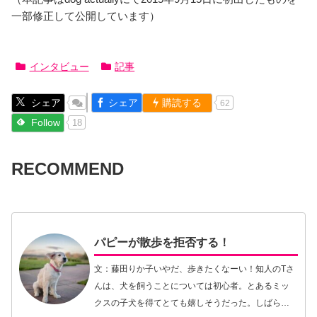
一部修正して公開しています）
インタビュー
記事
シェア
シェア
購読する
62
Follow
18
RECOMMEND
パピーが散歩を拒否する！
文：藤田りか子いやだ、歩きたくなーい！知人のTさ
んは、犬を飼うことについては初心者。とあるミッ
クスの子犬を得てとても嬉しそうだった。しばらく