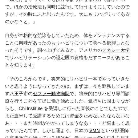
で、ほかの治療法も同時に並行して行うようにしていたので
すが、その時にふと思ったんです。犬にもリハビリってある
のかな？と。」
自身が本格的な競泳をしていたため、体をメンテナンスする
ことに興味があったのもリハビリについて調べる後押しとな
ったそうです。調べ上げてみると、アメリカの
テネシー大学
でリハビリテーションの認定医の資格をだすコースがあるこ
とを知ります。
「そのころからです、将来的にリハビリ一本でやっていきた
いと思うようになってきたのは。まずは、今も勤務していま
す八王子市の
ゼファー動物病院
で、将来的にリハビリ専門診
療を行うことを前提に働き始めました。気持ちは固まりなが
らも、Chi Institute を受講しに行った直後のことでしたので、
また渡米して受講するためには資金をためないとならないな
あ・・・また時間がかかってしまうなあ・・・と悩ましく思
っていたんです。しかし運よく、日本の
VMN
という獣医師
の卒後教育を行っている団体が、テネシー大学の先生を日本