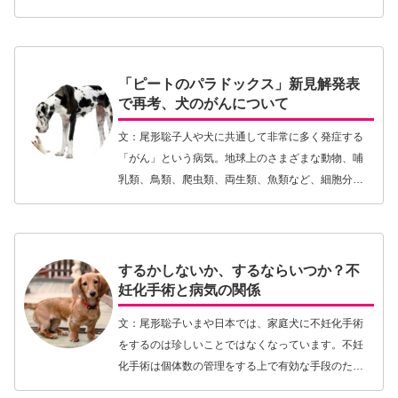
して、Tさんから連絡がきた。「ね、犬がリードを引
っ張るってよくある問題じゃない。だからうちの子
だけは…【続きを読む】
「ピートのパラドックス」新見解発表
で再考、犬のがんについて
文：尾形聡子人や犬に共通して非常に多く発症する
「がん」という病気。地球上のさまざまな動物、哺
乳類、鳥類、爬虫類、両生類、魚類など、細胞分裂
をする多細胞生物であればどんな種であってもがん
にかかるリスクがあります。なぜなら、多細胞生物
は組織の成…【続きを読む】
するかしないか、するならいつか？不
妊化手術と病気の関係
文：尾形聡子いまや日本では、家庭犬に不妊化手術
をするのは珍しいことではなくなっています。不妊
化手術は個体数の管理をする上で有効な手段のた
め、保護犬や殺処分の問題ともからんでよりいっそ