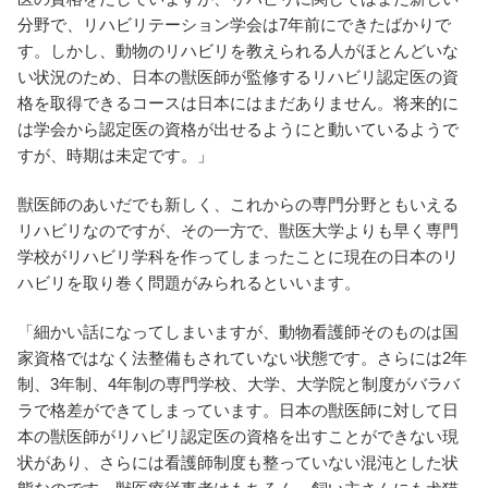
分野で、リハビリテーション学会は7年前にできたばかりで
す。しかし、動物のリハビリを教えられる人がほとんどいな
い状況のため、日本の獣医師が監修するリハビリ認定医の資
格を取得できるコースは日本にはまだありません。将来的に
は学会から認定医の資格が出せるようにと動いているようで
すが、時期は未定です。」
獣医師のあいだでも新しく、これからの専門分野ともいえる
リハビリなのですが、その一方で、獣医大学よりも早く専門
学校がリハビリ学科を作ってしまったことに現在の日本のリ
ハビリを取り巻く問題がみられるといいます。
「細かい話になってしまいますが、動物看護師そのものは国
家資格ではなく法整備もされていない状態です。さらには2年
制、3年制、4年制の専門学校、大学、大学院と制度がバラバ
ラで格差ができてしまっています。日本の獣医師に対して日
本の獣医師がリハビリ認定医の資格を出すことができない現
状があり、さらには看護師制度も整っていない混沌とした状