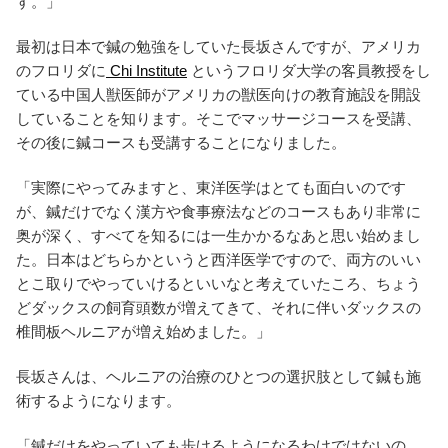
す。」
最初は日本で鍼の勉強をしていた長坂さんですが、アメリカ
のフロリダに
Chi Institute
というフロリダ大学の客員教授をし
ている中国人獣医師がアメリカの獣医向けの教育施設を開設
していることを知ります。そこでマッサージコースを受講、
その後に鍼コースも受講することになりました。
「実際にやってみますと、東洋医学はとても面白いのです
が、鍼だけでなく漢方や食事療法などのコースもあり非常に
奥が深く、すべてを知るには一生かかるなあと思い始めまし
た。日本はどちらかというと西洋医学ですので、両方のいい
とこ取りでやっていけるといいなと考えていたころ、ちょう
どダックスの飼育頭数が増えてきて、それに伴いダックスの
椎間板ヘルニアが増え始めました。」
長坂さんは、ヘルニアの治療のひとつの選択肢として鍼も施
術するようになります。
「鍼だけをやっていても歩けるようになるわけではないの