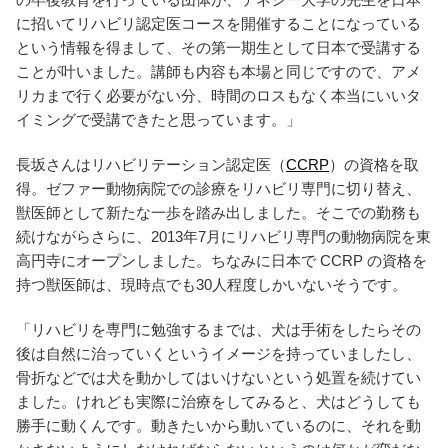
に招いてリハビリ認定医コースを開催することになっている
という情報を得まして、その第一期生として日本で受講する
ことが叶いました。講師も内容も本場と同じですので、アメ
リカまで行く必要がない分、時間のロスもなく本当にいいタ
イミングで受講できたと思っています。」
長坂さんはリハビリテーション認定医（
CCRP
）の資格を取
得。ゼファー動物病院での診療をリハビリ専門に切り替え、
獣医師として新たな一歩を踏み出しました。そこでの勤務も
続けながらさらに、2013年7月にリハビリ専門の動物病院を東
高円寺にオープンしました。ちなみに日本で CCRP の資格を
持つ獣医師は、現時点でも30人程度しかいないそうです。
「リハビリを専門に勉強するまでは、犬は手術をしたらその
後は自然に治っていくというイメージを持っていましたし、
骨折などでは犬を動かしてはいけないという処置を続けてい
ました。けれども実際に治療をしてみると、犬はどうしても
勝手に動くんです。動きたいから動いているのに、それを動