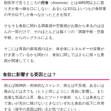
獣医学で言うところの
拒食
（Anorexia）とは48時間以上に渡
り犬が食べ物を口にしない、あるいは3日以上いつもの食餌量
の半分以下しか食べなかったときを指す。
そもそも食欲に関わる満腹感や空腹感がお腹から来るのはほ
んの一部だけで、そのほとんどは脳ミソの「満腹中枢・空腹
中枢」からのシグナルによる。
そこには胃袋の膨張感のほか、体全体にエネルギーや栄養が
行き渡っているかも関わり、食欲に関してはさらに様々な要
因が関連してくる。
食欲に影響する要因とは？
例えば精神的・肉体的なストレス、例えば不安感、あるいは
痛みなどは犬でも（ヒトと同じように）胃袋に影響し、また
急激な気温の上昇、傷んだフードや食材、もしくは鼻炎など
で臭いが充分に嗅げないときなどいずれも食欲の低下に作用
する（後半の原因は飼い主が気づきにくい）。