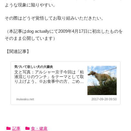
ような現象に陥りやすい。
その際はどうぞ覚悟してお取り組みいただきたい。
（本記事はdog actuallyにて2009年4月17日に初出したものを
そのまま公開しています）
【関連記事】
気づいて欲しい犬の大腸炎
文と写真：アルシャー京子今回は「粘
液混じりのウンチ」をテーマとして取
り上げよう。※お食事中の方、ごめん
なさい。（食事しながらこれを読んで
いる人も少ないとは…【続きを読む】
inuiwaku.net
2017-09-28 09:50
記事
食・健康