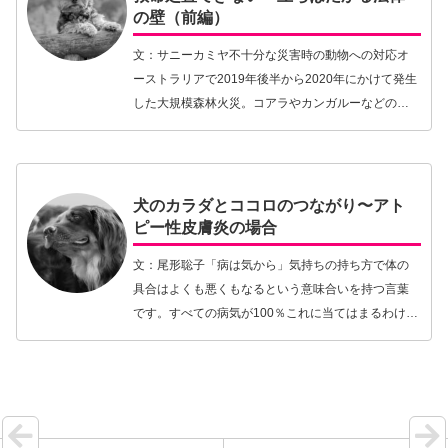
の壁（前編）
文：サニーカミヤ不十分な災害時の動物への対応オ
ーストラリアで2019年後半から2020年にかけて発生
した大規模森林火災。コアラやカンガルーなどの野
生動物約30億匹が犠牲になったといわれている。火
災から何とか逃れて生き延びたコアラに消防隊員
が…【続きを読む】
犬のカラダとココロのつながり〜アト
ピー性皮膚炎の場合
文：尾形聡子「病は気から」気持ちの持ち方で体の
具合はよくも悪くもなるという意味合いを持つ言葉
です。すべての病気が100％これに当てはまるわけで
はありませんが、たとえば長期間ストレスを過剰に
感じる（気持ち）状況が続けば、そこからさまざま
な体の…【続きを読む】