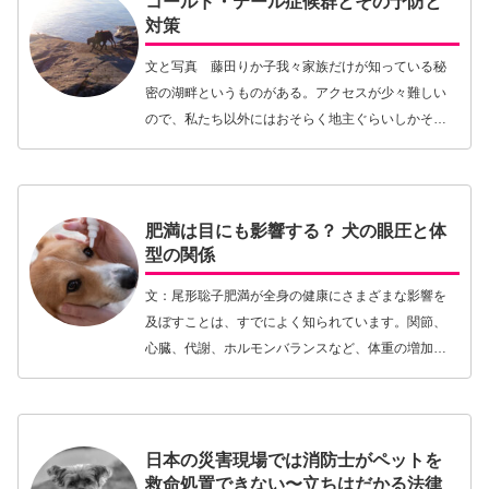
コールド・テール症候群とその予防と
対策
文と写真 藤田りか子我々家族だけが知っている秘
密の湖畔というものがある。アクセスが少々難しい
ので、私たち以外にはおそらく地主ぐらいしかそこ
を知らないだろう。夏の夕暮れなど、貸切状態の湖
畔に犬たちを連れてバーベキューと日没を楽しむ。
春から秋の…【続きを読む】
肥満は目にも影響する？ 犬の眼圧と体
型の関係
文：尾形聡子肥満が全身の健康にさまざまな影響を
及ぼすことは、すでによく知られています。関節、
心臓、代謝、ホルモンバランスなど、体重の増加は
体のあちこちに負担をかけますが、「目」はどうで
しょうか。2026年に発表された研究では、健康な犬
におい…【続きを読む】
日本の災害現場では消防士がペットを
救命処置できない〜立ちはだかる法律