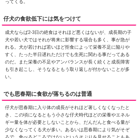
ってくる。
仔犬の食欲低下には気をつけて
成犬ならば2-3日の絶食はそれほど悪くはないが、成長期の子
犬や若い犬ではそれが将来に影響する場合も多く、事が急が
れる。犬が若ければ若いほど拒食によって栄養不足に陥りや
すく、たった半日遅れただけでも生死に関わる事だってある
のだ。また栄養の不足やアンバランスが長く続くと成長障害
も引き起こし、そうなるともう取り返しが付かないことが多
い。
でも思春期に食欲が落ちるのは普通
仔犬が思春期に入り体の成長がそれほど著しくなくなったと
き、この頃になるともう小さな仔犬時代ほどの栄養やエネル
ギー量を体が必要としないことから、だんだんと食べる量が
少なくなってくる犬が多い。あるいは思春期により気がそぞ
ろで、食べるどころではないというそぶりを見せることもあ