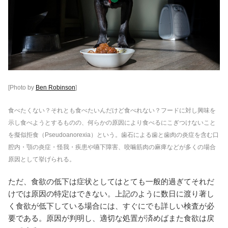
[Photo by
Ben Robinson
]
食べたくない？それとも食べたいんだけど食べれない？フードに対し興味を
示し食べようとするものの、何らかの原因により食べるにこぎつけないこと
を擬似拒食（Pseudoanorexia）という。歯石による歯と歯肉の炎症を含む口
腔内・顎の炎症・怪我・疾患や嚥下障害、咬噛筋肉の麻痺などが多くの場合
原因として挙げられる。
ただ、食欲の低下は症状としてはとても一般的過ぎてそれだ
けでは原因の特定はできない。上記のように数日に渡り著し
く食欲が低下している場合には、すぐにでも詳しい検査が必
要である。原因が判明し、適切な処置が済めばまた食欲は戻