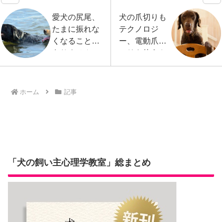
愛犬の尻尾、
犬の爪切りも
たまに振れな
テクノロジ
くなることは
ー、電動爪ヤ
ありません
スリを使うト
か？
レーニング
ホーム
記事
「犬の飼い主心理学教室」総まとめ