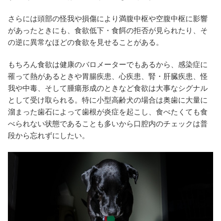
さらには頭部の怪我や損傷により満腹中枢や空腹中枢に影響
があったときにも、食欲低下・食餌の拒否が見られたり、そ
の逆に異常なほどの食欲を見せることがある。
もちろん食欲は健康のバロメーターでもあるから、感染症に
罹って熱があるときや胃腸疾患、心疾患、腎・肝臓疾患、怪
我や中毒、そして腫瘍形成のときなど食欲は大事なシグナル
として受け取られる。特に小型高齢犬の場合は奥歯に大量に
溜まった歯石によって歯根が炎症を起こし、食べたくても食
べられない状態であることも多いから口腔内のチェックは普
段から忘れずにしたい。