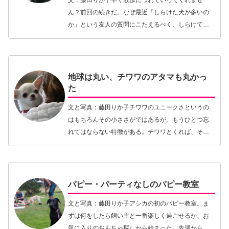
文：藤田りか子早く散歩につれていってくれませ
ん？前回の続きだ。なぜ最近「しらけた犬が多いの
か」という友人の質問にこたえるべく、しらけてい
る犬を分析しているところだ。しらけた犬の特徴と
して以下が挙げられる。 飼い主とアクティビティを
やっている…【続きを読む】
地球は丸い、チワワのアタマも丸かっ
た
文と写真：藤田りか子チワワのユニークさというの
はもちろんその小ささがではあるが、もうひとつ忘
れてはならない特徴がある。チワワとくれば、そう
アップル・ヘッド。すなわちその頭部のことだ。犬
種標準書を見るとそこには「スカルは充分な丸みを
持ったアッ…【続きを読む】
パピー・パーティなしのパピー教室
文と写真：藤田りか子アシカの初のパピー教室。ま
ずは何をしたら飼い主と一番楽しく過ごせるか、お
気に入りのおもちゃ探しから始まった。先週からア