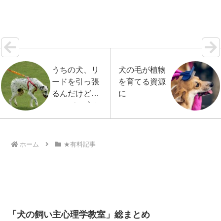
らかが犬を優先しすぎているといずれ…【続きを読
む】
うちの犬、リ
犬の毛が植物
ードを引っ張
を育てる資源
るんだけど…
に
〜 その心と
体が語るもの
ホーム
★有料記事
「犬の飼い主心理学教室」総まとめ