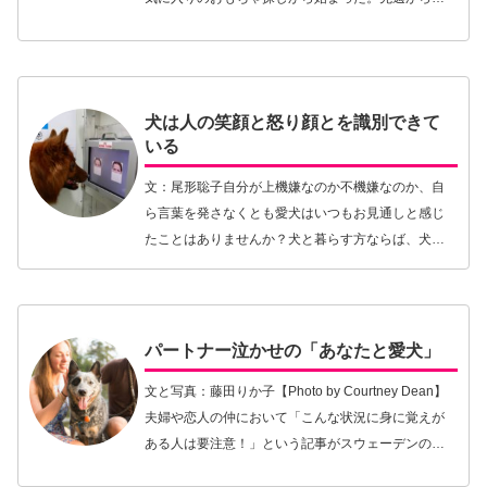
シカとワーキングドッグクラブが運営しているパピ
ー教室に通っている。このクラブはスウェーデン・
ケネルクラ…【続きを読む】
犬は人の笑顔と怒り顔とを識別できて
いる
文：尾形聡子自分が上機嫌なのか不機嫌なのか、自
ら言葉を発さなくとも愛犬はいつもお見通しと感じ
たことはありませんか？犬と暮らす方ならば、犬は
人の表情を見分け、その人がどのような感情にある
のかを理解していることを信じて疑わないのではな
いでしょう…【続きを読む】
パートナー泣かせの「あなたと愛犬」
文と写真：藤田りか子【Photo by Courtney Dean】
夫婦や恋人の仲において「こんな状況に身に覚えが
ある人は要注意！」という記事がスウェーデンのと
ある犬雑誌に掲載されていた。カップルのうちどち