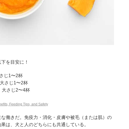
以下を目安に！
小さじ1〜2杯
 大さじ1〜2杯
き 大さじ2〜4杯
efits, Feeding Tips, and Safety
主な働きだ。免疫力・消化・皮膚や被毛（または肌）の
効果は、犬と人のどちらにも共通している。