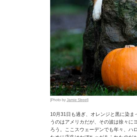
[Photo by
Jamie Street
]
10月31日も過ぎ、オレンジと黒に染
うのはアメリカだが、その波は徐々に
ろう。ここスウェーデンでも年々、ハロ