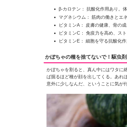
β-カロテン： 抗酸化作用あり
マグネシウム： 筋肉の働きとエ
ビタミンA： 皮膚の健康、骨の
ビタミンC： 免疫力を高め、ス
ビタミンE： 細胞を守る抗酸化
かぼちゃの種を捨てないで！駆虫剤
かぼちゃを割ると、真ん中にはワタに
ば掘るほど種が顔を出してくる。あれ
意外に少しなんだ、ということに気が