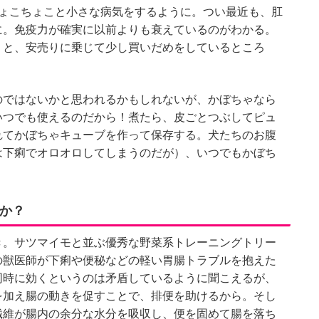
ちょこちょこと小さな病気をするように。つい最近も、肛
に。免疫力が確実に以前よりも衰えているのがわかる。
うと、安売りに乗じて少し買いだめをしているところ
のではないかと思われるかもしれないが、かぼちゃなら
いつでも使えるのだから！煮たら、皮ごとつぶしてピュ
れてかぼちゃキューブを作って保存する。犬たちのお腹
は下痢でオロオロしてしまうのだが）、いつでもかぼち
。
か？
き。サツマイモと並ぶ優秀な野菜系トレーニングトリー
の獣医師が下痢や便秘などの軽い胃腸トラブルを抱えた
同時に効くというのは矛盾しているように聞こえるが、
を加え腸の動きを促すことで、排便を助けるから。そし
繊維が腸内の余分な水分を吸収し、便を固めて腸を落ち