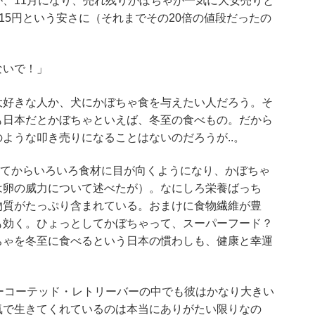
、11月になり、売れ残りかぼちゃが一気に大安売りと
15円という安さに（それまでその20倍の値段だったの
ないで！」
大好きな人か、犬にかぼちゃ食を与えたい人だろう。そ
も日本だとかぼちゃといえば、冬至の食べもの。だから
ような叩き売りになることはないのだろうが..。
めてからいろいろ食材に目が向くようになり、かぼちゃ
は卵の威力について述べたが）。なにしろ
栄養ばっち
物質がたっぷり含まれている。おまけに食物繊維が豊
も効く。ひょっとしてかぼちゃって、スーパーフード？
ちゃを冬至に食べるという日本の慣わしも、健康と幸運
ーコーテッド・レトリーバーの中でも彼はかなり大きい
気で生きてくれているのは本当にありがたい限りなの