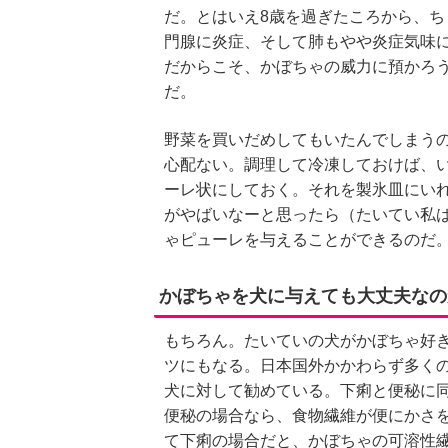
だ。とはいえ8歳を過ぎたころから、
門腺に炎症、そして肺もやや炎症気味
だからこそ、かぼちゃの威力に預かろ
だ。
野菜を買いだめしてもいたんでしまう
心配ない。調理して冷凍しておけば、
ーレ状にしておく。それを製氷皿にい
がやばいなーと思ったら（たいてい私
ゃピューレを与えることができるのだ
かぼちゃを犬に与えても大丈夫なの
もちろん。たいていの犬がかぼちゃ好
ツにもなる。日本国外かかわらず多く
犬に対して勧めている。下痢と便秘に
便秘の場合なら、食物繊維が便にかさ
て下痢の場合だと、かぼちゃの可溶性