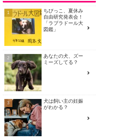
ちびっこ、夏休み
自由研究発表会！
「ラブラドール大
図鑑」
あなたの犬、ズー
ミーズしてる？
犬は飼い主の妊娠
がわかる？