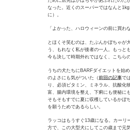
ために店先はかぼちゃがあふれたのだが
なった。近くのスーパーではなんと1kg
に）。
「よかった、ハロウィーンの前に買わ
とほくそ笑むのは、たぶんかぼちゃが
う、もれなく私が後者の一人。もっと
今も決して時期外れではなく、こちらの
うちの犬たちにBARFダイエットを始
のよさにも気がついた（
前回の記事
で
り、必須ビタミン、ミネラル、抗酸化
富、腸内環境を整え、下痢にも便秘に
そもそもすでに夏に収穫しているかぼ
を願うためであるらしい。
ラッコはもうすぐ13歳になる。カーリ
方で、この大型犬にしてこの歳まで元