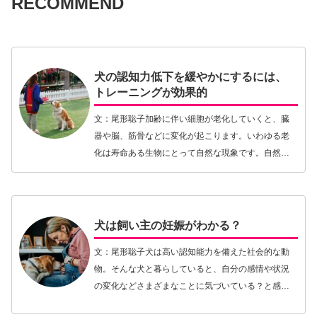
RECOMMEND
犬の認知力低下を緩やかにするには、
トレーニングが効果的
文：尾形聡子加齢に伴い細胞が老化していくと、臓
器や脳、筋骨などに変化が起こります。いわゆる老
化は寿命ある生物にとって自然な現象です。自然現
象としての老化は避けることのできないもので、病
気に起因するものとは異なりある意味正常な状態と
もいえます…【続きを読む】
犬は飼い主の妊娠がわかる？
文：尾形聡子犬は高い認知能力を備えた社会的な動
物。そんな犬と暮らしていると、自分の感情や状況
の変化などさまざまなことに気づいている？と感じ
ることが多々あるものです。たとえば悲しみにくれ