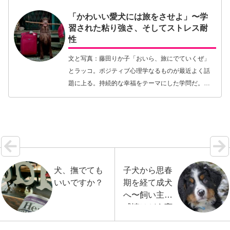
「かわいい愛犬には旅をさせよ」〜学
習された粘り強さ、そしてストレス耐
性
文と写真：藤田りか子「おいら、旅にでていくぜ」
とラッコ。ポジティブ心理学なるものが最近よく話
題に上る。持続的な幸福をテーマにした学問だ。幸
せになるためにはただしメンタル面での道具が必要
だが、そのひとつとして「粘り強さ」そして「思考
の柔軟性」…【続きを読む】
犬、撫でても
子犬から思春
いいですか？
期を経て成犬
へ〜飼い主の
感情はどう変
化していく