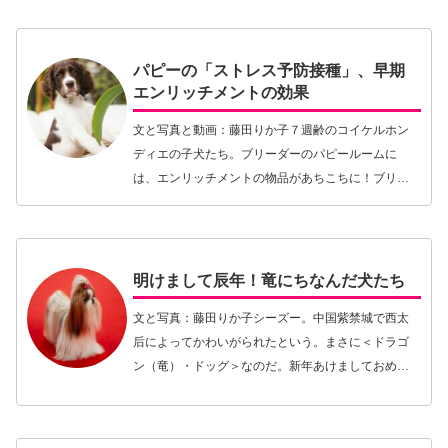
ているとき。まるで慰めてくれているようにそばに
ぴったりく…【続きを読む】
パピーの「ストレス予防接種」、早期
エンリッチメントの効果
文と写真と動画：藤田りか子７週齢のコイケルホン
ディエの子犬たち。ブリーダーのパピールームに
は、エンリッチメントの物品があちこちに！ブリー
ダーから計画的にパピーを迎える人にとって、譲渡
の8週齢になるまで子犬がどのようにブリーダー宅で
過ごすこと…【続きを読む】
明けまして辰年！竜にちなんだ犬たち
文と写真：藤田りか子シーズー。中国紫禁城で西太
后によってかわいがられたという。まさに＜ドラゴ
ン（竜）・ドッグ＞なのだ。新年あけましておめで
とうございます。今年も犬曰くをどうぞよろしくお
願いします！年明け恒例、干支にちなんだ犬種の紹
介から。し…【続きを読む】