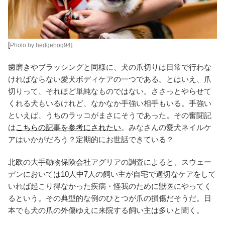
[
Photo by
hedgehog94
]
歯磨きやブラッシングと同様に、犬の爪切りは日常で行わな
ければならない愛犬ボディケアの一つである。とはいえ、爪
切りって、それほど単純なものではない。ささっとやらせて
くれる犬もいるけれど、なかなか手強い相手もいる。手強い
といえば、うちのラッコがまさにそうであった。その奮闘記
は
こちらの記事を参考にされたい
。みなさんの愛犬ネイルケ
アはいかがだろう？定期的にお世話できている？
北欧の大手動物保険会社アグリアの調査によると、スウェー
デンにおいては10人中7人の飼い主が自宅で適切なケアをして
いれば起こり得なかった疾病・怪我のために獣医にやってく
るという。その典型的な例のひとつが爪の損傷だそうだ。日
本でも犬の爪の外傷ゆえに来院する飼い主は多いと聞く。