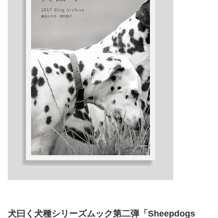
犬曰く犬種シリーズムック第二弾「Sheepdogs