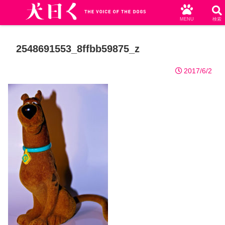
MENU
検索
2548691553_8ffbb59875_z
2017/6/2