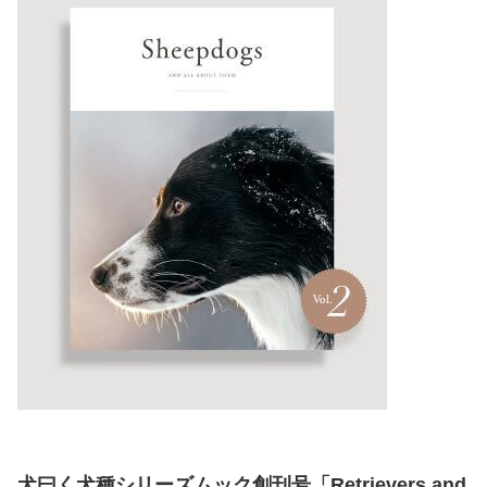
犬曰く犬種シリーズムック創刊号「Retrievers and